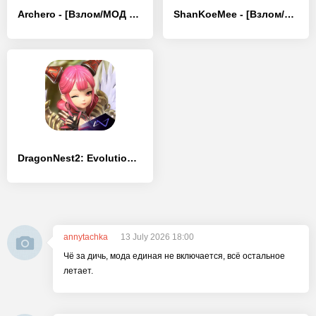
Archero - [Взлом/МОД Много денег]
ShanKoeMee - [Взлом/МОД Бесконечные деньги]
DragonNest2: Evolution - [Взлом/МОД Бесконечные деньги]
annytachka
13 July 2026 18:00
Чё за дичь, мода единая не включается, всё остальное
летает.