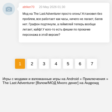
atriker70
20 May 2026 01:30
Мод на The Last Adventurer просто огонь! Установил без
проблем, все работает как часы, ничего не лагает, багов
нет. Графон подтянули, а геймплей теперь вообще
летает, кайф! У кого-то есть фишки по прокачке
персонажа в этой версии?
1
2
3
4
5
6
7
Игры с модами и взломанные игры на Android
»
Приключения
»
The Last Adventurer [Взлом/МОД Много денег] на Андроид