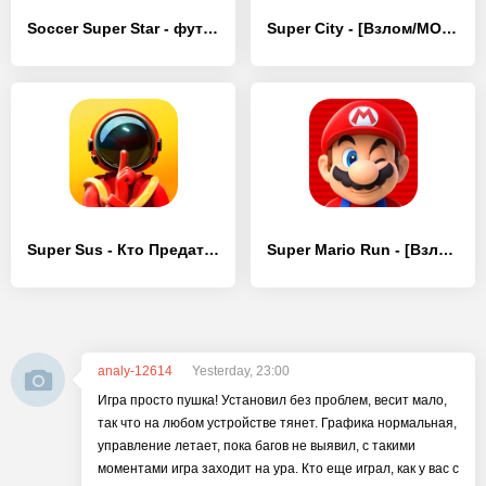
Soccer Super Star - футбол - [Взлом/МОД Unlocked]
Super City - [Взлом/МОД Unlocked]
Super Sus - Кто Предатель - [Взлом/МОД Все открыто]
Super Mario Run - [Взлом/МОД Бесконечные деньги]
analy-12614
Yesterday, 23:00
Игра просто пушка! Установил без проблем, весит мало,
так что на любом устройстве тянет. Графика нормальная,
управление летает, пока багов не выявил, с такими
моментами игра заходит на ура. Кто еще играл, как у вас с