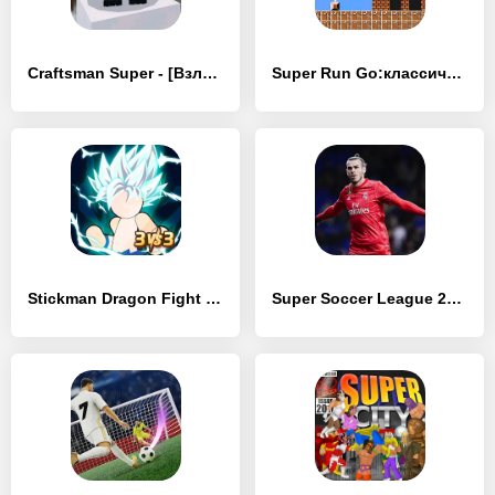
Craftsman Super - [Взлом/МОД Все открыто]
Super Run Go:классическая игра - [Взлом/МОД Много денег]
Stickman Dragon Fight - Super - [Взлом/МОД Все открыто]
Super Soccer League 2024 - [Взлом/МОД Меню]