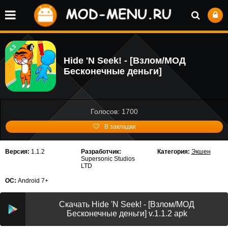
4.3
Hide 'N Seek! - [Взлом/МОД
Бесконечные деньги]
Голосов: 1700
В закладки
Версия:
1.1.2
Разработчик:
Категория:
Экшен
Supersonic Studios
LTD
ОС:
Android 7+
Скачать Hide 'N Seek! - [Взлом/МОД
Бесконечные деньги] v.1.1.2 apk