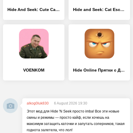
Hide And Seek: Cute Cat vs Dog - [Взлом/МОД Меню]
Hide and Seek: Cat Escape! - [Взлом/МОД Много денег]
VOENKOM
Hide Online Прятки с Друзьями - [Взлом/МОД Бесконечные деньги]
alkog0luk830
6 August 2026 19:30
Этот мод для Hide 'N Seek просто imba! Все эти новые
скины и режимы — просто кайф, если хочешь на
максимум затащить каточки и запутать соперников, такая
годнота залетела, что лол!