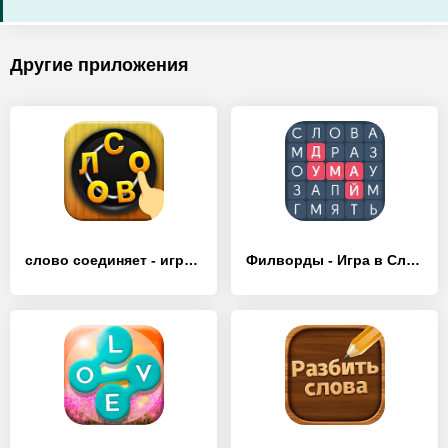
Другие приложения
слово соединяет - игра в слова - [Взлом/МОД Все открыто]
Филворды - Игра в Слова - [Взлом/МОД Все открыто]