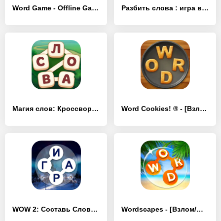
Word Game - Offline Games - [Взлом/МОД Все открыто]
Разбить слова : игра в слова - [Взлом/МОД Много денег]
Магия слов: Кроссворды - [Взлом/МОД Все открыто]
Word Cookies! ® - [Взлом/МОД Меню]
WOW 2: Составь Слова из Букв - [Взлом/МОД Бесконечные деньги]
Wordscapes - [Взлом/МОД Много денег]