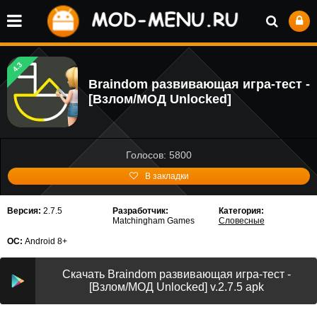
4.3
Braindom развивающая игра-тест -
[Взлом/МОД Unlocked]
Голосов: 5800
В закладки
Версия:
2.7.5
Разработчик:
Категория:
Matchingham Games
Словесные
ОС:
Android 8+
Скачать Braindom развивающая игра-тест -
[Взлом/МОД Unlocked] v.2.7.5 apk