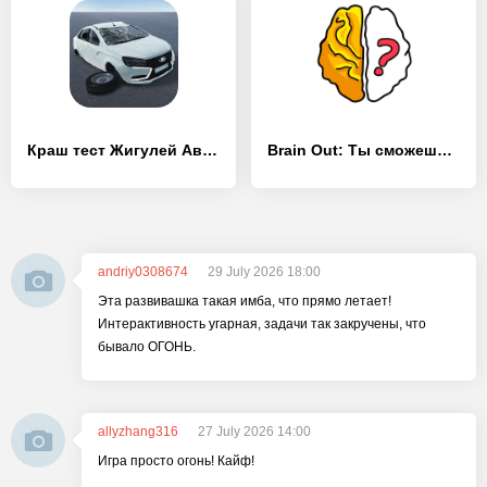
Краш тест Жигулей АвтоВАЗ Опер - [Взлом/МОД Все открыто]
Brain Out: Ты сможешь пройти? - [Взлом/МОД Бесконечные деньги]
andriy0308674
29 July 2026 18:00
Эта развивашка такая имба, что прямо летает!
Интерактивность угарная, задачи так закручены, что
бывало ОГОНЬ.
allyzhang316
27 July 2026 14:00
Игра просто огонь! Кайф!