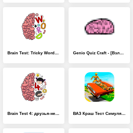
Brain Test: Tricky Words - [Взлом/МОД Бесконечные деньги]
Genio Quiz Craft - [Взлом/МОД Бесконечные деньги]
Brain Test 4: друзья-непоседы - [Взлом/МОД Меню]
ВАЗ Краш Тест Симулятор 2 - [Взлом/МОД Меню]