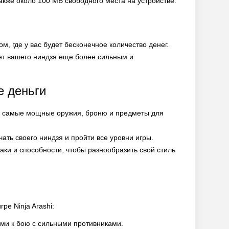
акже около 100 МБ свободного места на устройстве.
, где у вас будет бесконечное количество денег.
ет вашего ниндзя еще более сильным и
е деньги
и самые мощные оружия, броню и предметы для
ать своего ниндзя и пройти все уровни игры.
ки и способности, чтобы разнообразить свой стиль
ре Ninja Arashi:
ми к бою с сильными противниками.