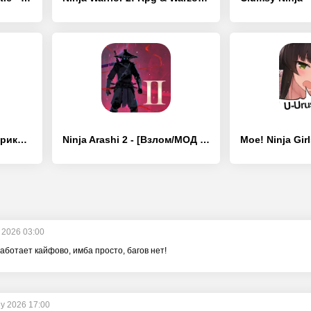
Воин ниндзя: легенда приключен - [Взлом/МОД Меню]
Ninja Arashi 2 - [Взлом/МОД Бесконечные деньги]
y 2026 03:00
работает кайфово, имба просто, багов нет!
ly 2026 17:00