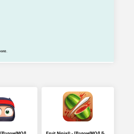
ние.
Clumsy Ninja - [Взлом/МОД Unlocked]
Fruit Ninja® - [Взлом/МОД Бесконечные деньги]