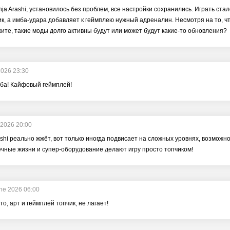
nja Arashi, установилось без проблем, все настройки сохранились. Играть ст
к, а имба-удара добавляет к геймплею нужный адреналин. Несмотря на то, что
ите, такие моды долго активны будут или может будут какие-то обновления?
2026 23:30
мба! Кайфовый геймплей!
 2026 20:00
ashi реально жжёт, вот только иногда подвисает на сложных уровнях, возможн
чные жизни и супер-оборудование делают игру просто топчиком!
ne 2026 06:00
то, арт и геймплей топчик, не лагает!