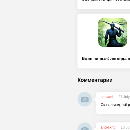
Комментарии
alievael
27 Jul
Скачал мод, всё 
and-skrip
16 Ju