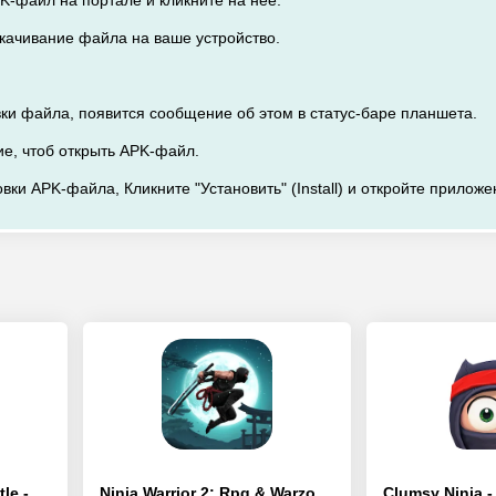
K-файл на портале и кликните на нее.
скачивание файла на ваше устройство.
вки файла, появится сообщение об этом в статус-баре планшета.
ие, чтоб открыть APK-файл.
вки APK-файла, Кликните "Установить" (Install) и откройте приложе
Stickman Ninja - 3v3 Battle - [Взлом/МОД Unlocked]
Ninja Warrior 2: Rpg & Warzone - [Взлом/МОД Много денег]