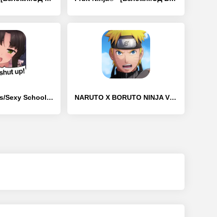
Moe! Ninja Girls/Sexy School - [Взлом/МОД Бесконечные деньги]
NARUTO X BORUTO NINJA VOLTAGE - [Взлом/МОД Меню]