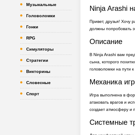
Музыкальные
Ninja Arashi
Головоломки
Привет, друзья! Хочу 
Гонки
должны попробовать эт
RPG
Описание
Симуляторы
В Ninja Arashi вам пр
Стратегии
сына, которого похит
головоломки на пути к
Викторины
Механика иг
Словесные
Спорт
Игра выполнена в фор
атаковать врагов и ис
создает атмосферу и 
Системные т