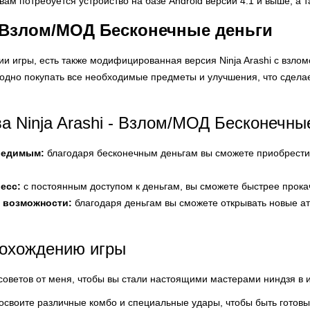
ам потребуется устройство на базе Android версии 4.1 и выше, а т
Взлом/МОД Бесконечные деньги
 игры, есть также модифицированная версия Ninja Arashi с взломом
бодно покупать все необходимые предметы и улучшения, что сдела
 Ninja Arashi - Взлом/МОД Бесконечны
бедимым:
благодаря бесконечным деньгам вы сможете приобрест
есс:
с постоянным доступом к деньгам, вы сможете быстрее прокач
 возможности:
благодаря деньгам вы сможете открывать новые ата
рохождению игры
 советов от меня, чтобы вы стали настоящими мастерами ниндзя в иг
освоите различные комбо и специальные удары, чтобы быть готовы