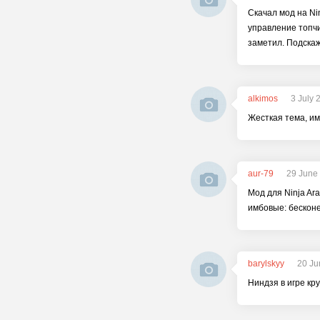
Скачал мод на Ni
управление топчи
заметил. Подскаж
alkimos
3 July 
Жесткая тема, и
aur-79
29 June
Мод для Ninja Ar
имбовые: бесконе
barylskyy
20 Ju
Ниндзя в игре кру