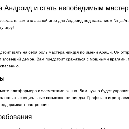
 на Андроид и стать непобедимым мастер
рассказать вам о классной игре для Андроид под названием Ninja Ar
у игру!
едстоит взять на себя роль мастера ниндзя по имени Араши. Он от
ил зловещий демон. Вам предстоит сражаться с мощными врагами,
 спасению.
ры
мате платформера с элементами экшна. Вам нужно будет управлят
пользовать специальные возможности ниндзя. Графика в игре крас
поддерживает настроение.
ребования