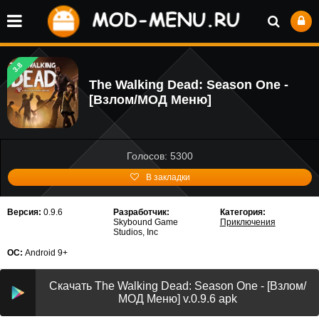
3.8
The Walking Dead: Season One -
[Взлом/МОД Меню]
Голосов: 5300
В закладки
Версия:
0.9.6
Разработчик:
Категория:
Skybound Game
Приключения
Studios, Inc
ОС:
Android 9+
Скачать The Walking Dead: Season One - [Взлом/
МОД Меню] v.0.9.6 apk