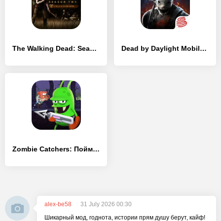
The Walking Dead: Season Two - [Взлом/МОД Бесконечные деньги]
Dead by Daylight Mobile - [Взлом/МОД Меню]
Zombie Catchers: Поймать зомби - [Взлом/МОД Меню]
alex-be58
31 July 2026 00:30
Шикарный мод, годнота, истории прям душу берут, кайф!