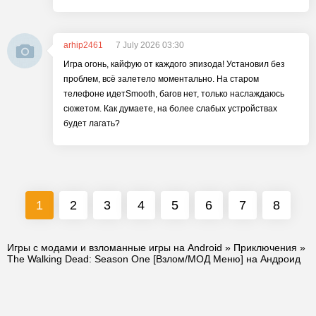
arhip2461
7 July 2026 03:30
Игра огонь, кайфую от каждого эпизода! Установил без
проблем, всё залетело моментально. На старом
телефоне идетSmooth, багов нет, только наслаждаюсь
сюжетом. Как думаете, на более слабых устройствах
будет лагать?
1
2
3
4
5
6
7
8
Игры с модами и взломанные игры на Android
»
Приключения
»
The Walking Dead: Season One [Взлом/МОД Меню] на Андроид