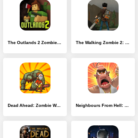
The Outlands 2 Zombie Survival - [Взлом/МОД Unlocked]
The Walking Zombie 2: Shooter - [Взлом/МОД Много денег]
Dead Ahead: Zombie Warfare - [Взлом/МОД Много денег]
Neighbours From Hell: Season 1 - [Взлом/МОД Меню]