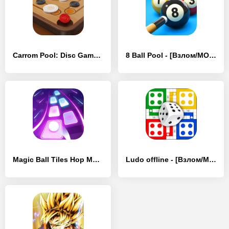
Carrom Pool: Disc Game - [Взлом/МОД Меню]
8 Ball Pool - [Взлом/МОД Все открыто]
Magic Ball Tiles Hop Music Run - [Взлом/МОД Unlocked]
Ludo offline - [Взлом/МОД Много денег]