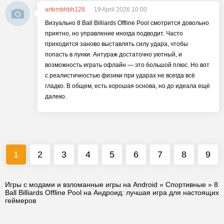
artembhbh128
19 April 2026 10:00
Визуально 8 Ball Billiards Offline Pool смотрится довольно
приятно, но управление иногда подводит. Часто
приходится заново выставлять силу удара, чтобы
попасть в лунки. Антураж достаточно уютный, и
возможность играть офлайн — это большой плюс. Но вот
с реалистичностью физики при ударах не всегда всё
гладко. В общем, есть хорошая основа, но до идеала ещё
далеко.
1
2
3
4
5
6
7
8
9
Игры с модами и взломанные игры на Android
»
Спортивные
» 8
Ball Billiards Offline Pool на Андроид: лучшая игра для настоящих
геймеров