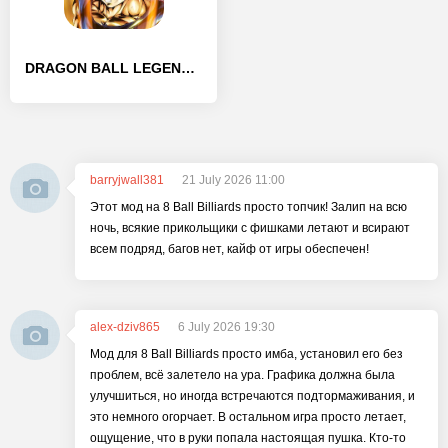
DRAGON BALL LEGENDS - [Взлом/МОД Бесконечные деньги]
barryjwall381
21 July 2026 11:00
Этот мод на 8 Ball Billiards просто топчик! Залип на всю
ночь, всякие прикольщики с фишками летают и всирают
всем подряд, багов нет, кайф от игры обеспечен!
alex-dziv865
6 July 2026 19:30
Мод для 8 Ball Billiards просто имба, установил его без
проблем, всё залетело на ура. Графика должна была
улучшиться, но иногда встречаются подтормаживания, и
это немного огорчает. В остальном игра просто летает,
ощущение, что в руки попала настоящая пушка. Кто-то