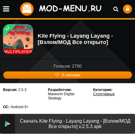
4.4
Kite Flying - Layang Layang -
[Взлом/МОД Все открыто]
Голосов: 2700
В закладки
Версия:
2.5.3
Разработчик:
Категория:
Maiworm Digital
Спортивные
Strategy
ОС:
Android 9+
Скачать Kite Flying - Layang Layang - [Взлом/МОД
Все открыто] v.2.5.3 apk