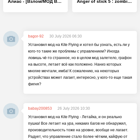
Алиас - [Взлом/МОД Все открыто]
Anger of stick 5 : zombie - [Взлом/МОД Все открыто]
bagor-92
30 July 2026 06:30
Установил мод на Kite Flying и хотел бы узнать, есть ли у
кого-то такие же проблемы с управлением? Иногда
ловишь чё-то странное, но в целом мод залетело, графон
на высоте, летает всё как положено. Наниз которых
многие мечтали, имба! К сожалению, на некоторых
устройствах может лагает, интересно, у кого-то еще такая
фигня?
babay200853
26 July 2026 10:30
Установил мод на Kite Flying - Летайка, и он реально
пушка! Все летает на ура, никаких багов не обнаружил,
производительность тоже на уровне, вообще не лагает.
Радует, что управление стало более чётким, кайфую от