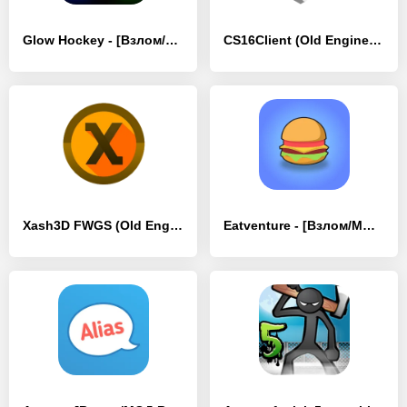
Glow Hockey - [Взлом/МОД Все открыто]
CS16Client (Old Engine) - [Взлом/МОД Бесконечные деньги]
Xash3D FWGS (Old Engine) - [Взлом/МОД Unlocked]
Eatventure - [Взлом/МОД Все открыто]