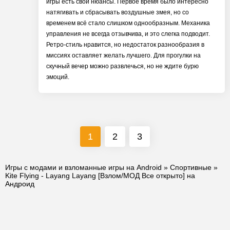
игры есть свои нюансы. Первое время было интересно
натягивать и сбрасывать воздушные змея, но со
временем всё стало слишком однообразным. Механика
управления не всегда отзывчива, и это слегка подводит.
Ретро-стиль нравится, но недостаток разнообразия в
миссиях оставляет желать лучшего. Для прогулки на
скучный вечер можно развлечься, но не ждите бурю
эмоций.
1
2
3
Игры с модами и взломанные игры на Android
»
Спортивные
»
Kite Flying - Layang Layang [Взлом/МОД Все открыто] на
Андроид