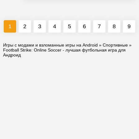
1
2
3
4
5
6
7
8
9
Игры с модами и взломанные игры на Android
»
Спортивные
»
Football Strike: Online Soccer - лучшая футбольная игра для
Андроид