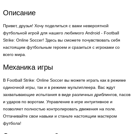
Описание
Привет, друзья! Хочу поделиться с вами невероятной
футбольной игрой для нашего любимого Android - Football
Strike: Online Soccer! Здесь вы сможете почувствовать себя
настоящим футбольным героем и сразиться с игроками со
всего мира.
Механика игры
В Football Strike: Online Soccer вы можете играть как в режиме
одиночной игры, так и в режиме мультиплеера. Вас ждут
захватывающие испытания в виде различных дриблингов, пасов
и ударов по воротам. Управление в игре интуитивное и
позволяет полностью контролировать движения на поле.
Оттачивайте свои навыки и станьте настоящим мастером
футбола!