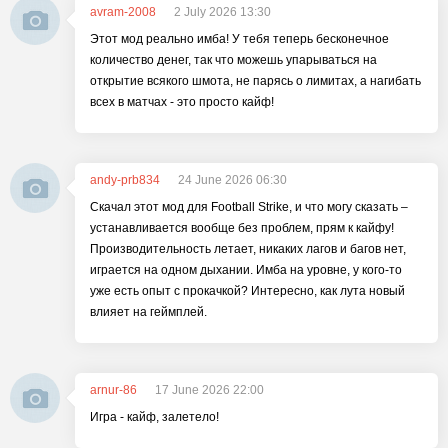
avram-2008
2 July 2026 13:30
Этот мод реально имба! У тебя теперь бесконечное
количество денег, так что можешь упарываться на
открытие всякого шмота, не парясь о лимитах, а нагибать
всех в матчах - это просто кайф!
andy-prb834
24 June 2026 06:30
Скачал этот мод для Football Strike, и что могу сказать –
устанавливается вообще без проблем, прям к кайфу!
Производительность летает, никаких лагов и багов нет,
играется на одном дыхании. Имба на уровне, у кого-то
уже есть опыт с прокачкой? Интересно, как лута новый
влияет на геймплей.
arnur-86
17 June 2026 22:00
Игра - кайф, залетело!