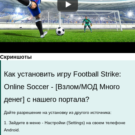
Скриншоты
Как установить игру Football Strike:
Online Soccer - [Взлом/МОД Много
денег] с нашего портала?
Дайте разрешение на установку из другого источника:
1. Зайдите в меню - Настройки (Settings) на своем телефоне
Android.