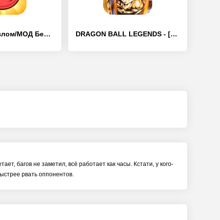
Red Ball 4 - [Взлом/МОД Бесконечные деньги]
DRAGON BALL LEGENDS - [Взлом/МОД Бесконечные деньги]
ает, багов не заметил, всё работает как часы. Кстати, у кого-
быстрее рвать оппонентов.