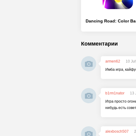
Комментарии
armen62
10 Ju
Имба игра, кайфу
b1rm1nator
13 
Игра просто огонь
нибудь есть сове
alexbosch507
2