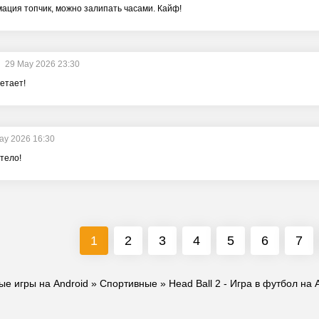
мация топчик, можно залипать часами. Кайф!
29 May 2026 23:30
летает!
ay 2026 16:30
етело!
1
2
3
4
5
6
7
ые игры на Android
»
Спортивные
» Head Ball 2 - Игра в футбол на