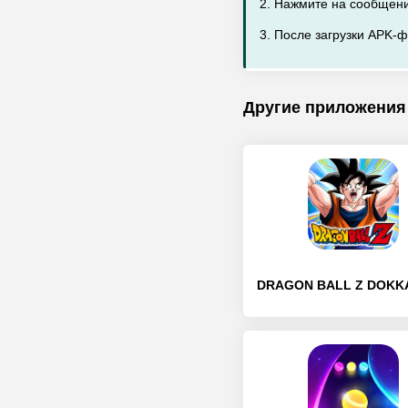
2. Нажмите на сообщен
3. После загрузки APK-ф
Другие приложения