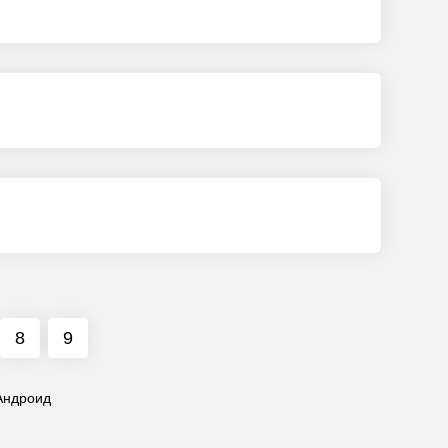
8
9
 Андроид