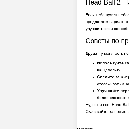
Head Ball 2 
Если тебе нужен небол
предлагаем вариант с
улучшить свои способ
Советы по п
Друзья, у меня есть н
Используйте с
вашу пользу.
Следите за эне
отслеживать и з
Улучшайте пер
более сложные 
Ну, вот и все! Head Ba
Скачивайте ее прямо 