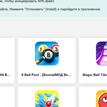
ие, чтобы инициировать APK-файл.
айла, Нажмите "Установить" (Install) и перейдите в приложение.
DRAGON BALL Z DOKKAN BATTLE - [Взлом/МОД Меню]
8 Ball Pool - [Взлом/МОД Все открыто]