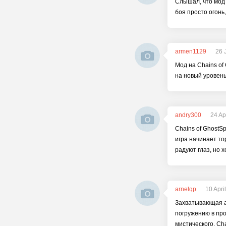
Слышал, что мод 
боя просто огонь
armen1129
26 
Мод на Chains of
на новый уровень,
andry300
24 Ap
Chains of GhostS
игра начинает то
радуют глаз, но 
arnelqp
10 Apri
Захватывающая а
погружению в про
мистического, Ch