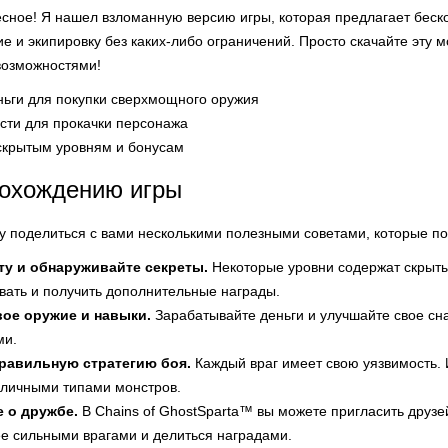
есное! Я нашел взломанную версию игры, которая предлагает беско
ие и экипировку без каких-либо ограничений. Просто скачайте эт
возможностями!
ьги для покупки сверхмощного оружия
сти для прокачки персонажа
 скрытым уровням и бонусам
рохождению игры
чу поделиться с вами несколькими полезными советами, которые по
рту и обнаруживайте секреты.
Некоторые уровни содержат скрыт
вать и получить дополнительные награды.
вое оружие и навыки.
Зарабатывайте деньги и улучшайте свое сна
ми.
правильную стратегию боя.
Каждый враг имеет свою уязвимость. 
зличными типами монстров.
е о дружбе.
В Chains of GhostSparta™ вы можете пригласить друзе
ее сильными врагами и делиться наградами.