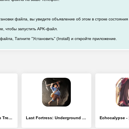
тановки файла, вы увидите объявление об этом в строке состояния
ие, чтобы запустить APK-файл.
файла, Тапните "Установить" (Install) и откройте приложение.
Lost Light: Weapon Skin Treat - [Взлом/МОД Бесконечные деньги]
Last Fortress: Underground - [Взлом/МОД Unlocked]