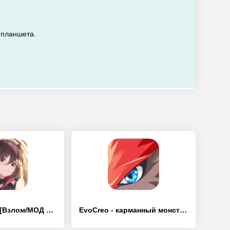
 планшета.
Echocalypse - [Взлом/МОД Много денег]
EvoCreo - карманный монстр - [Взлом/МОД Бесконечные деньги]