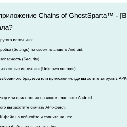
 приложение Chains of GhostSparta™ - 
ала?
другого источника:
тройки (Settings) на своем планшете Android.
зопасность (Security).
еизвестные источники (Unknown sources).
з выбранного браузера или приложения, где вы хотите загрузить AP
узер или приложение на своем планшете Android.
орого вы захотите скачать APK-файл.
K-файл на веб-сайте и тапните на нее.
ивание файла на ваше телефон.