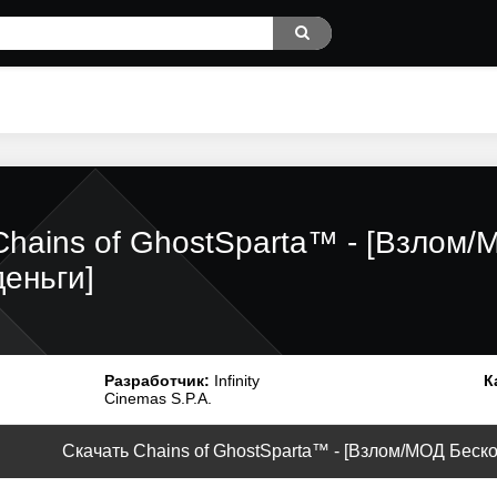
Chains of GhostSparta™ - [Взлом
деньги]
Разработчик:
Infinity
К
Cinemas S.P.A.
Скачать Chains of GhostSparta™ - [Взлом/МОД Бескон