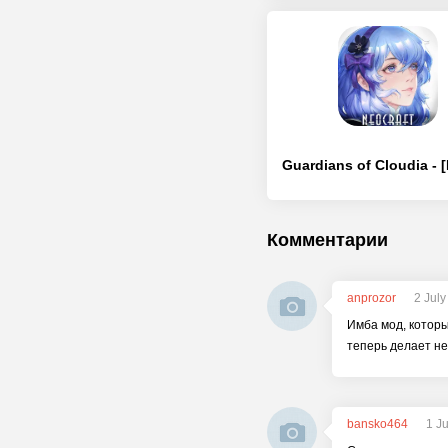
Комментарии
anprozor
2 Jul
Имба мод, котор
теперь делает не
bansko464
1 J