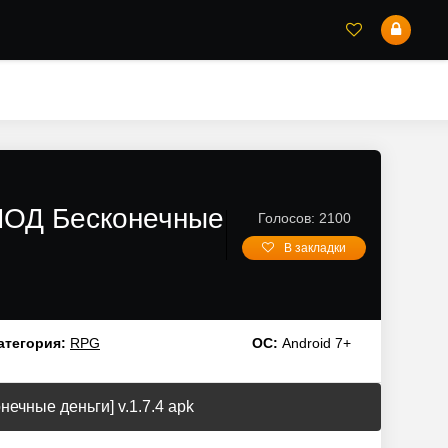
/МОД Бесконечные
Голосов: 2100
В закладки
атегория:
RPG
ОС:
Android 7+
ечные деньги] v.1.7.4 apk