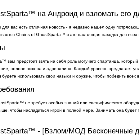
ostSparta™ на Андроид и взломать его д
я для вас есть отличная новость - я недавно нашел одну потрясаю
вается Chains of GhostSparta™ и это настоящая находка для всех 
ры
ta™ вам предстоит взять на себя роль могучего спартанца, который
ние, полное экшена и адреналина. Каждый уровень предлагает уни
будете использовать свои навыки и оружие, чтобы победить всех в
ребования
hostSparta™ не требует особых знаний или специфического оборуд
выше, чтобы насладиться игрой в полной мере. Занимать она буде
ostSparta™ - [Взлом/МОД Бесконечные д