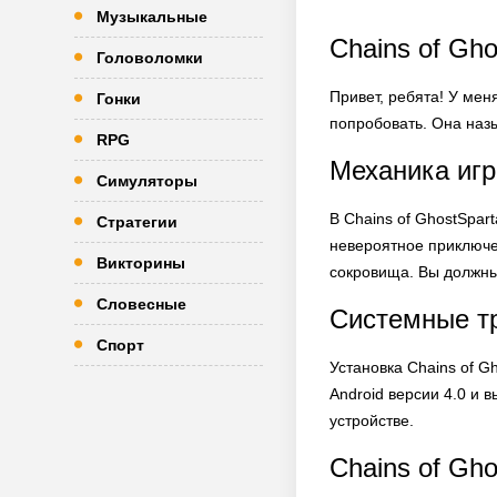
Музыкальные
Chains of Gh
Головоломки
Привет, ребята! У мен
Гонки
попробовать. Она назы
RPG
Механика иг
Симуляторы
В Chains of GhostSpar
Стратегии
невероятное приключе
Викторины
сокровища. Вы должны 
Словесные
Системные т
Спорт
Установка Chains of G
Android версии 4.0 и 
устройстве.
Chains of Gh