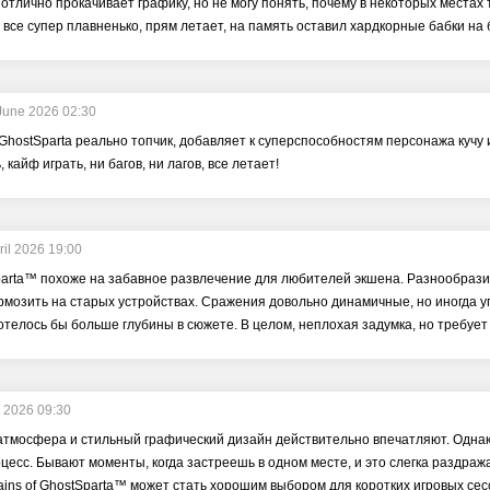
отлично прокачивает графику, но не могу понять, почему в некоторых местах 
, все супер плавненько, прям летает, на память оставил хардкорные бабки на 
June 2026 02:30
 GhostSparta реально топчик, добавляет к суперспособностям персонажа куч
 кайф играть, ни багов, ни лагов, все летает!
ril 2026 19:00
parta™ похоже на забавное развлечение для любителей экшена. Разнообразие
рмозить на старых устройствах. Сражения довольно динамичные, но иногда 
хотелось бы больше глубины в сюжете. В целом, неплохая задумка, но требует
l 2026 09:30
тмосфера и стильный графический дизайн действительно впечатляют. Однако
цесс. Бывают моменты, когда застреешь в одном месте, и это слегка раздража
ains of GhostSparta™ может стать хорошим выбором для коротких игровых сес