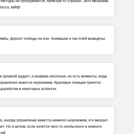
текстуры не прогружаются, прям как-то странно. Зато механика
босса, кайф!
у имбы, форсит победы на изи. Анимации и ган-плей выведены
 уровней радует, а графика неплохая, но есть моменты, когда
управление кажется неуклюжим. Красивые локации приятно
 доработки в некоторых аспектах.
, иногда управление кажется немного неуклюжим, что мешает
ет. Но в целом, если хочется чего-то необычного и немного
сий.