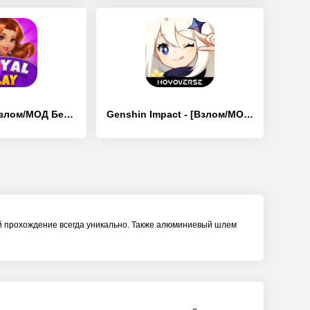
Royal Play - [Взлом/МОД Бесконечные деньги]
Genshin Impact - [Взлом/МОД Бесконечные деньги]
ый прохождение всегда уникально. Также алюминиевый шлем