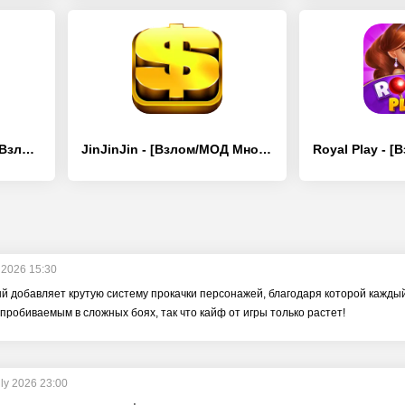
Guardians of Cloudia - [Взлом/МОД Бесконечные деньги]
JinJinJin - [Взлом/МОД Много денег]
y 2026 15:30
ый добавляет крутую систему прокачки персонажей, благодаря которой кажд
пробиваемым в сложных боях, так что кайф от игры только растет!
uly 2026 23:00