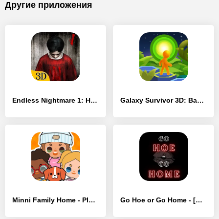
Другие приложения
Endless Nightmare 1: Home - [Взлом/МОД Все открыто]
Galaxy Survivor 3D: Back Home - [Взлом/МОД Unlocked]
Minni Family Home - Play House - [Взлом/МОД Все открыто]
Go Hoe or Go Home - [Взлом/МОД Все открыто]