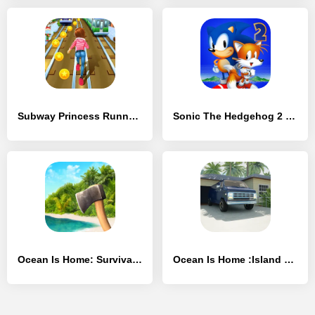
Subway Princess Runner - [Взлом/МОД Unlocked]
Sonic The Hedgehog 2 Classic - [Взлом/МОД Unlocked]
Ocean Is Home: Survival Island - [Взлом/МОД Много денег]
Ocean Is Home :Island Life Sim - [Взлом/МОД Все открыто]