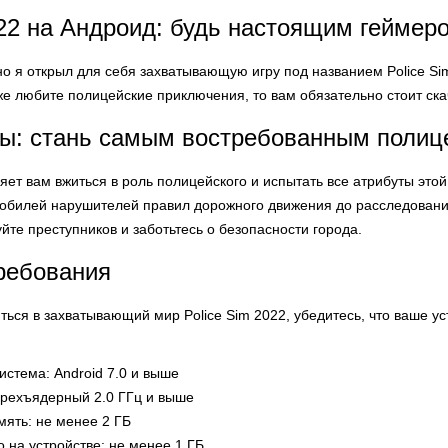
022 на Андроид: будь настоящим геймер
но я открыл для себя захватывающую игру под названием Police Sim
же любите полицейские приключения, то вам обязательно стоит скач
ры: стань самым востребованным полиц
ляет вам вжиться в роль полицейского и испытать все атрибуты это
обилей нарушителей правил дорожного движения до расследовани
уйте преступников и заботьтесь о безопасности города.
ребования
иться в захватывающий мир Police Sim 2022, убедитесь, что ваше 
стема: Android 7.0 и выше
ырехъядерный 2.0 ГГц и выше
ять: не менее 2 ГБ
 на устройстве: не менее 1 ГБ