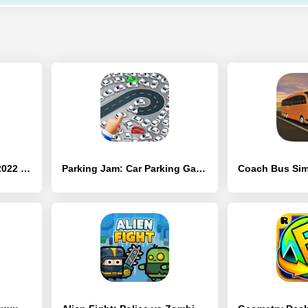
автомобильные игры 2022 года - [Взлом/МОД Unlocked]
Parking Jam: Car Parking Games - [Взлом/МОД Unlocked]