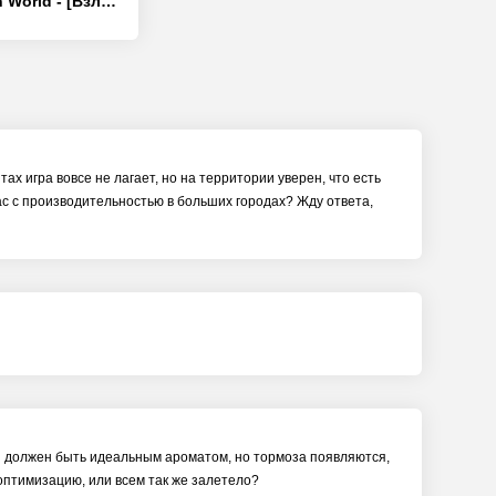
Geometry Dash World - [Взлом/МОД Бесконечные деньги]
ах игра вовсе не лагает, но на территории уверен, что есть
вас с производительностью в больших городах? Жду ответа,
 он должен быть идеальным ароматом, но тормоза появляются,
ь оптимизацию, или всем так же залетело?