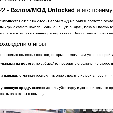
22 -
Взлом/МОД Unlocked
и его преим
еимуществ Police Sim 2022 -
Взлом/МОД Unlocked
является возмо
ы игры с самого начала. Больше не нужно ждать, пока вы получит
ности – все это уже в вашем распоряжении! Вам остается только н
рохождению игры
л несколько полезных советов, которые помогут вам успешно пройти
ельными на дороге:
не забывайте проверять ограничение скорост
ои навыки:
отличная реакция, умение стрелять и ловить преступни
ружающую среду:
активно используйте карту и дополнительные сре
овать на вызовы о помощи.