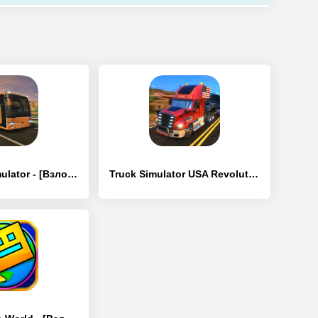
Coach Bus Simulator - [Взлом/МОД Unlocked]
Truck Simulator USA Revolution - [Взлом/МОД Все открыто]