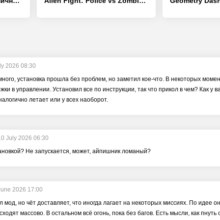
Игра в полицию пограничного па - [Взлом/МОД Меню]
Alien Fight: Police vs Zombie - [Взлом/МОД Все открыто]
ly 2026 08:30
ного, установка прошла без проблем, но заметил кое-что. В некоторых момент
ки в управлении. Установил все по инструкции, так что прикол в чем? Как у 
аналогично летает или у всех наоборот.
10 July 2026 06:30
тановкой? Не запускается, может, айпишник ломаный?
June 2026 17:00
л мод, но чёт доставляет, что иногда лагает на некоторых миссиях. По идее
сходят массово. В остальном всё огонь, пока без багов. Есть мысли, как пнут