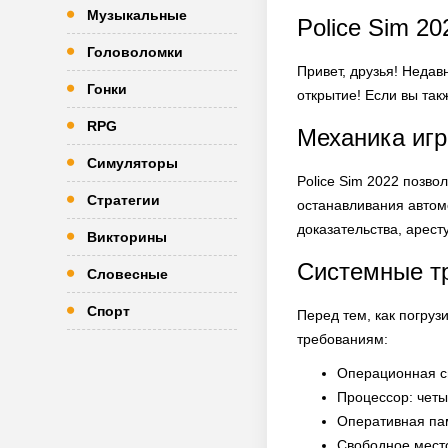
Музыкальные
Police Sim 2
Головоломки
Привет, друзья! Недав
Гонки
открытие! Если вы так
RPG
Механика иг
Симуляторы
Police Sim 2022 позво
Стратегии
останавливания автом
доказательства, арест
Викторины
Системные т
Словесные
Спорт
Перед тем, как погруз
требованиям:
Операционная си
Процессор: чет
Оперативная пам
Свободное место