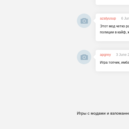
azatyusup
6 Ju
Этот мод четко р
полиции в кайф, ж
apgrey
3 June 
Игра топчик, имб
Игры с модами и взломанн