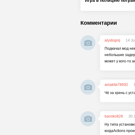
Комментарии
alystognij
14 Ju
Подкачал мод нем
небольшие задерж
может у кого-то 
aniakita78692
Чё за хрень с ус
bansko828
30 
Ну типа установи
когдаActions прои