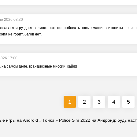
ne 2026 03:30
азвивает игру, дает возможность попробовать новые машины и юниты — очень
опа не горит, багов нет.
2026 17:00
а на самом деле, грандиозные миссии, кайф!
1
2
3
4
5
ые игры на Android
»
Гонки
» Police Sim 2022 на Андроид: будь на