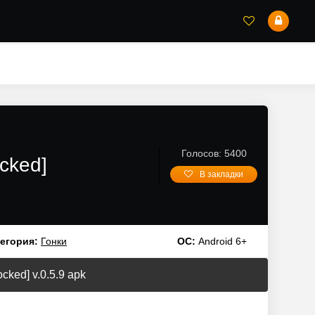
Голосов: 5400
cked]
В закладки
егория:
Гонки
ОС:
Android 6+
ked] v.0.5.9 apk